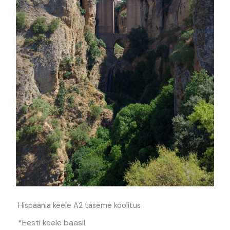
Hispaania keele A2 taseme koolitus
*Eesti keele baasil