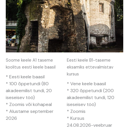
Soome keele A1 taseme
Eesti keele B1-taseme
koolitus eesti keele baasil
eksamiks ettevalmistav
kursus
* Eesti keele baasil
* 100 õppetundi (80
* Vene keele baasil
akadeemilist tundi, 20
* 320 õppetundi (200
iseseisev töö)
akadeemilist tundi, 120
* Zoomis või kohapeal
iseseisev töö)
* Alustame september
* Zoomis
2026
* Kursus
24.08.2026-veebruar