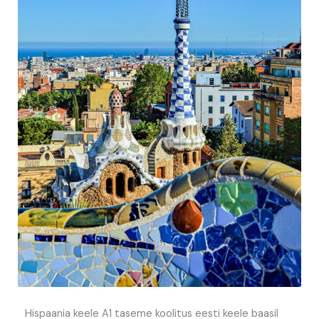
Hispaania keele A1 taseme koolitus eesti keele baasil